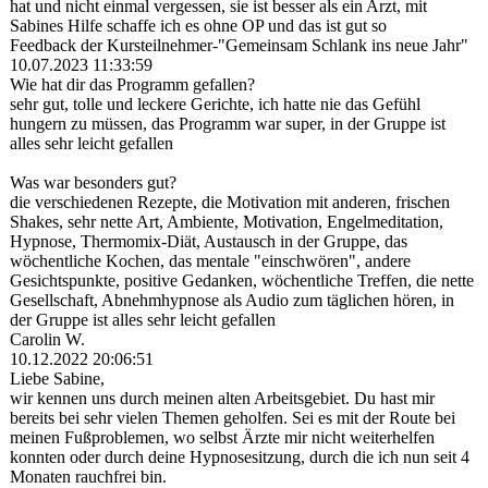
hat und nicht einmal vergessen, sie ist besser als ein Arzt, mit
Sabines Hilfe schaffe ich es ohne OP und das ist gut so
Feedback der Kursteilnehmer-"Gemeinsam Schlank ins neue Jahr"
10.07.2023
11:33:59
Wie hat dir das Programm gefallen?
sehr gut, tolle und leckere Gerichte, ich hatte nie das Gefühl
hungern zu müssen, das Programm war super, in der Gruppe ist
alles sehr leicht gefallen
Was war besonders gut?
die verschiedenen Rezepte, die Motivation mit anderen, frischen
Shakes, sehr nette Art, Ambiente, Motivation, Engelmeditation,
Hypnose, Thermomix-Diät, Austausch in der Gruppe, das
wöchentliche Kochen, das mentale "einschwö­ren",­ andere
Gesichtspunkte, positive Gedanken, wöchentliche Treffen, die nette
Gesellschaft, Abnehmhypnose als Audio zum täglichen hören, in
der Gruppe ist alles sehr leicht gefallen
Carolin W.
10.12.2022
20:06:51
Liebe Sabine,
wir kennen uns durch meinen alten Arbeitsgebiet. Du hast mir
bereits bei sehr vielen Themen geholfen. Sei es mit der Route bei
meinen Fußproblemen, wo selbst Ärzte mir nicht weiterhelfen
konnten oder durch deine Hypnosesitzung, durch die ich nun seit 4
Monaten rauchfrei bin.