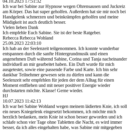
04.10.2023
17:51:32
Ich war bei Sabine zur Hypnose wegen Ohrensausen und Juckreiz
am Körper. Das hat super geholfen. Außerdem hat sie mir noch bei
Handgelenk schmerzen und beinkrämpfen geholfen und meine
Müdigkeit ist auch deutlich besser.
Vielen lieben Dank
Ich empfehle Euch Sabine. Sie ist der beste Ratgeber.
Rebecca Rebecca Wohland
25.09.2023
22:03:10
Ich hab an der Seelenzeit teilgenommen. Ich konnte wunderbar
entspannen durch die sanfte Hintergrundmusik und einen
angenehmen Duft während Sabine, Corina und Tanja nacheinander
individuell an mir gearbeitet haben. Ein Duft wurde für mich
ausgetestet, sowie eine passende Farbe und Karte. Ich bin sehr
dankbar Teilnehmer gewesen sein zu dürfen und kann die
Seelenzeit sehr empfehlen für jeden der dem Alltag für einen
Moment entfliehen und mit neuer positiver Energie wieder
durchstarten möchte. Klasse! Gerne wieder.
HJ
10.07.2023
11:42:13
Ich war bei Sabine Wohland wegen meinem lädierten Knie, ich soll
ein neues Kniegelenk eingesetzt bekommen, ich möchte mich
herzlich bedanken, mein Knie ist schon besser geworden und ich
schlafe schon vier Tage ohne Tabletten die Nacht, es wird immer
besser, da ich alles eingehalten habe, was Sabine mir mitgegeben